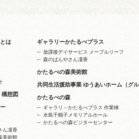
とは
ギャラリーかたるべプラス
放課後デイサービス メープルリーフ
森のぱんやさん凜香
かたるべの森美術館
せ
共同生活援助事業 ゆうあいホーム（グ
 構想図
かたるべの森
ー
ギャラリ－かたるべプラス 作業棟
水島千鶴子メモリアルホール
かたるべの森ビジターセンター
さん凜香
森美術館