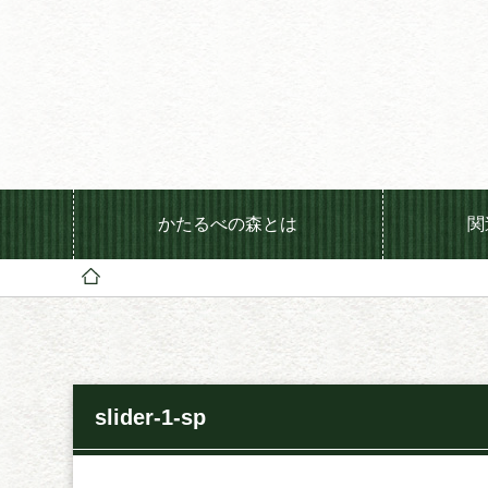
かたるべの森とは
関
slider-1-sp