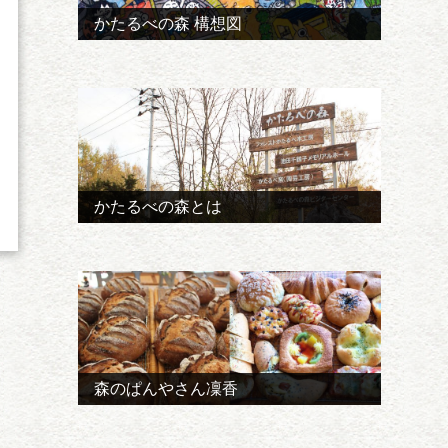
かたるべの森 構想図
かたるべの森とは
森のぱんやさん凜香