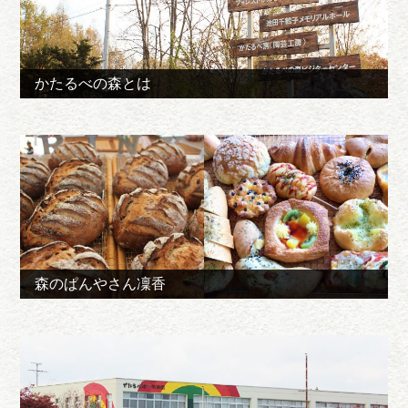
かたるべの森とは
森のぱんやさん凜香