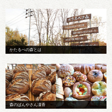
かたるべの森とは
森のぱんやさん凜香