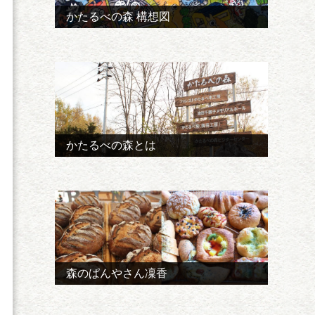
かたるべの森 構想図
かたるべの森とは
森のぱんやさん凜香