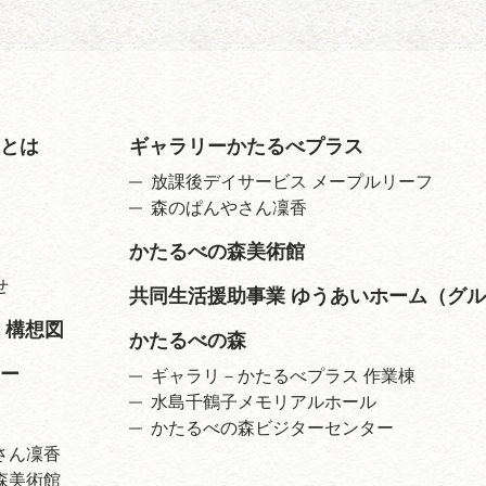
とは
ギャラリーかたるべプラス
放課後デイサービス メープルリーフ
森のぱんやさん凜香
かたるべの森美術館
せ
共同生活援助事業 ゆうあいホーム（グ
 構想図
かたるべの森
ー
ギャラリ－かたるべプラス 作業棟
水島千鶴子メモリアルホール
かたるべの森ビジターセンター
さん凜香
森美術館