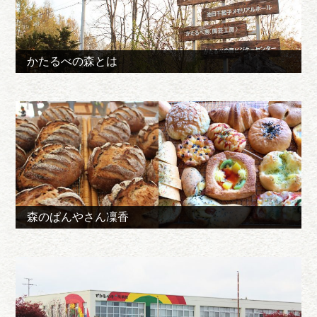
かたるべの森とは
森のぱんやさん凜香