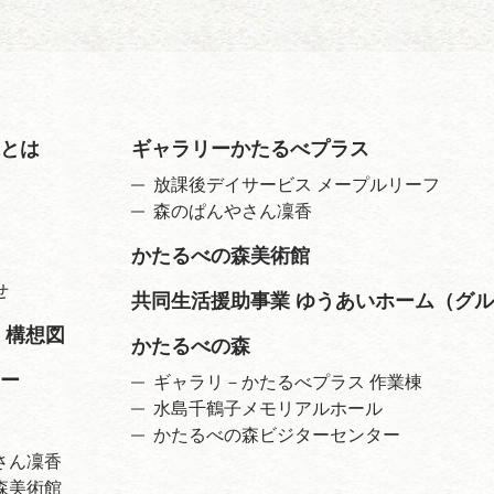
とは
ギャラリーかたるべプラス
放課後デイサービス メープルリーフ
森のぱんやさん凜香
かたるべの森美術館
せ
共同生活援助事業 ゆうあいホーム（グ
 構想図
かたるべの森
ー
ギャラリ－かたるべプラス 作業棟
水島千鶴子メモリアルホール
かたるべの森ビジターセンター
さん凜香
森美術館