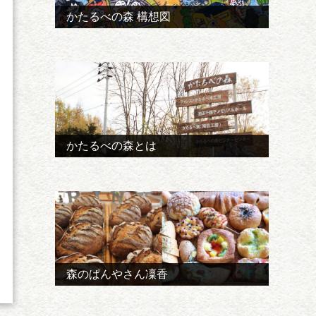
かたるべの森 構想図
かたるべの森とは
森のぱんやさん凜香